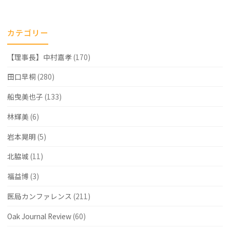
係"
カテゴリー
【理事長】中村嘉孝
(170)
田口早桐
(280)
船曳美也子
(133)
林輝美
(6)
岩本晃明
(5)
北脇城
(11)
福益博
(3)
医局カンファレンス
(211)
Oak Journal Review
(60)