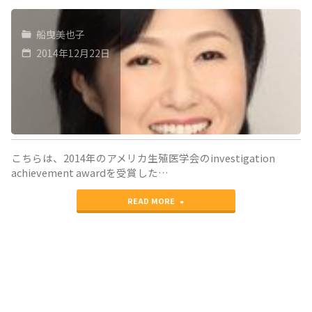
船曳美也子
2014年12月22日
こちらは、2014年のアメリカ生殖医学会のinvestigation
achievement awardを受賞した…
"AMH
READ MORE
と
FOXL2
の
関