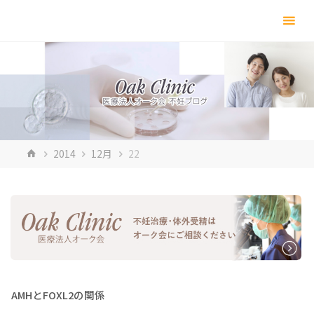
コ
ン
テ
ン
ツ
へ
ス
キ
ホ
2014
12月
22
ッ
ー
プ
ム
AMHとFOXL2の関係