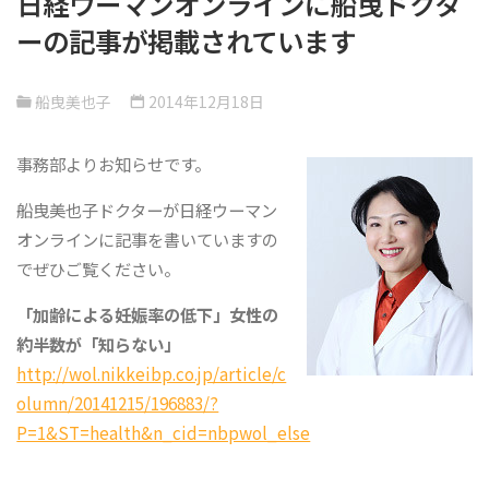
日経ウーマンオンラインに船曳ドクタ
ーの記事が掲載されています
船曳美也子
2014年12月18日
事務部よりお知らせです。
船曳美也子ドクターが日経ウーマン
オンラインに記事を書いていますの
でぜひご覧ください。
「加齢による妊娠率の低下」女性の
約半数が「知らない」
http://wol.nikkeibp.co.jp/article/c
olumn/20141215/196883/?
P=1&ST=health&n_cid=nbpwol_else