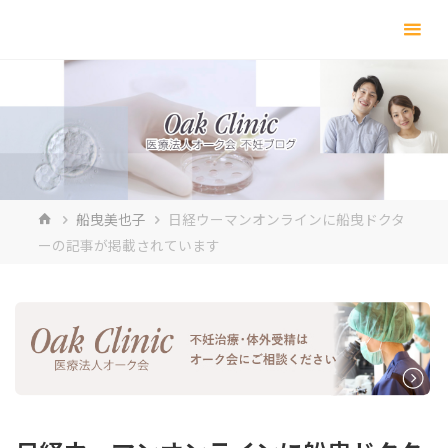
コ
ン
テ
ン
ツ
へ
ス
キ
ホ
船曳美也子
日経ウーマンオンラインに船曳ドクタ
ッ
ー
ーの記事が掲載されています
プ
ム