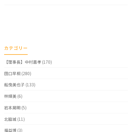
カテゴリー
【理事長】中村嘉孝
(170)
田口早桐
(280)
船曳美也子
(133)
林輝美
(6)
岩本晃明
(5)
北脇城
(11)
福益博
(3)