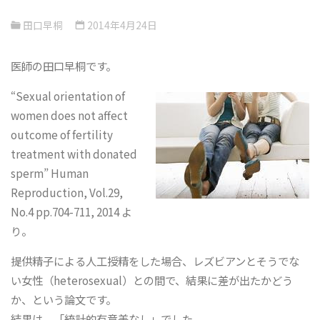
田口早桐
2014年4月24日
医師の田口早桐です。
“Sexual orientation of
women does not affect
outcome of fertility
treatment with donated
sperm” Human
Reproduction, Vol.29,
No.4 pp.704-711, 2014 よ
り。
提供精子による人工授精をした場合、レズビアンとそうでな
い女性（heterosexual）との間で、結果に差が出たかどう
か、という論文です。
結果は、「統計的有意差なし」でした。