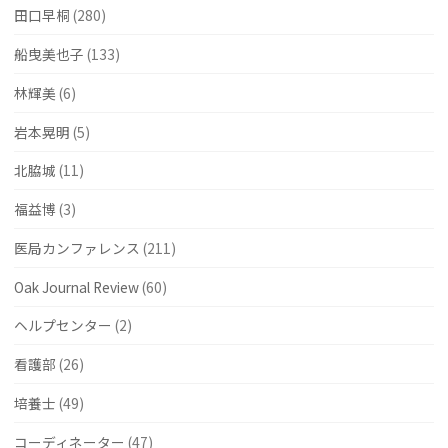
田口早桐
(280)
船曳美也子
(133)
林輝美
(6)
岩本晃明
(5)
北脇城
(11)
福益博
(3)
医局カンファレンス
(211)
Oak Journal Review
(60)
ヘルプセンター
(2)
看護部
(26)
培養士
(49)
コーディネーター
(47)