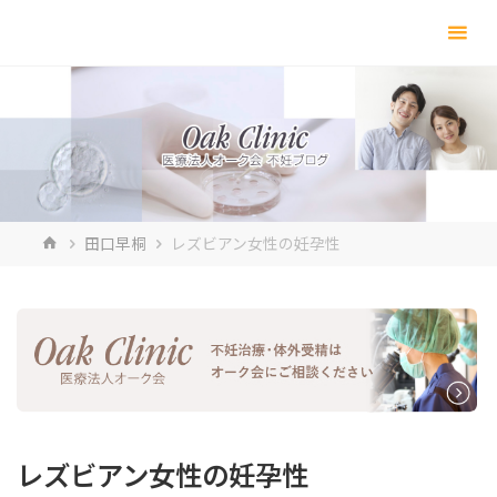
コ
ン
テ
ン
ツ
へ
ス
キ
ホ
田口早桐
レズビアン女性の妊孕性
ッ
ー
プ
ム
レズビアン女性の妊孕性