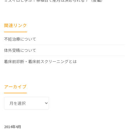
ミズイロと学ぶ！移植日で産月は決められる？（後編）
関連リンク
不妊治療について
体外受精について
着床前診断・着床前スクリーニングとは
アーカイブ
ア
ー
カ
イ
2014年4月
ブ