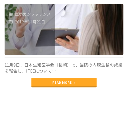
医局カンファレンス
2012年11月21日
11月9日、日本生殖医学会（長崎）で、当院の内膜生検の成績
を報告し、IFCEについて…
"第
READ MORE
57
回
日
本