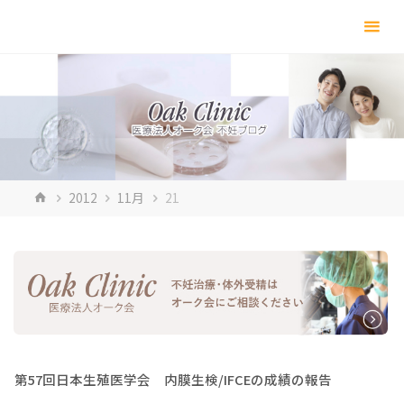
コ
ン
テ
ン
ツ
へ
ス
キ
ホ
2012
11月
21
ッ
ー
プ
ム
第57回日本生殖医学会 内膜生検/IFCEの成績の報告