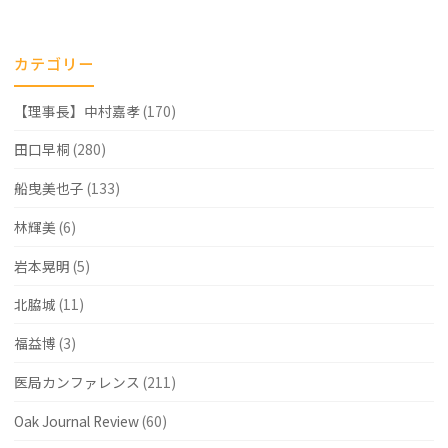
生
殖
カテゴリー
医
【理事長】中村嘉孝
(170)
学
会
田口早桐
(280)
内
船曳美也子
(133)
膜
林輝美
(6)
生
岩本晃明
(5)
検/IFCE
北脇城
(11)
の
福益博
(3)
成
医局カンファレンス
(211)
績
の
Oak Journal Review
(60)