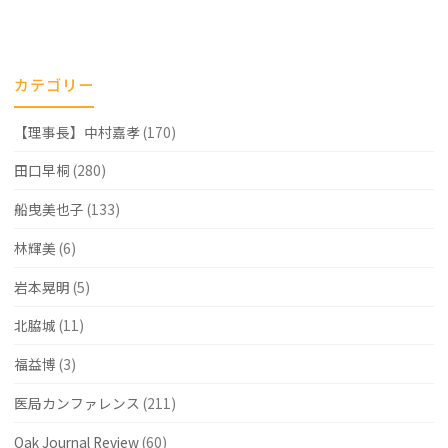
ジ
メ
カテゴリー
ン
【理事長】中村嘉孝
(170)
ト"
田口早桐
(280)
船曳美也子
(133)
林輝美
(6)
岩本晃明
(5)
北脇城
(11)
福益博
(3)
医局カンファレンス
(211)
Oak Journal Review
(60)