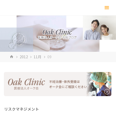
コ
ン
テ
ン
ツ
へ
ス
キ
ホ
2012
11月
09
ッ
ー
プ
ム
リスクマネジメント