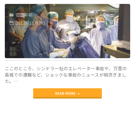
田口早桐
2012年11月9日
ここのところ、シンドラー社のエレベーター事故や、万里の
長城での遭難など、ショックな事故のニュースが相次ぎまし
た。…
"リ
READ MORE
ス
ク
マ
ネ