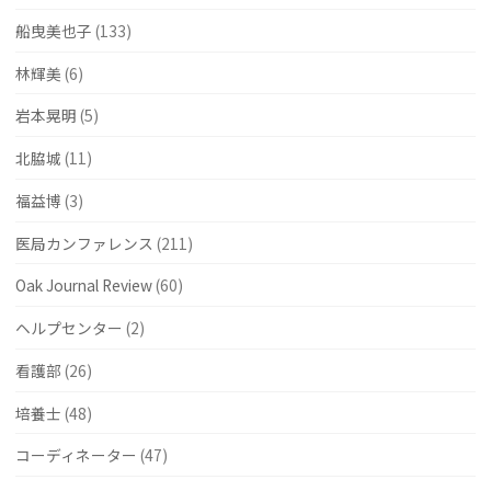
船曳美也子
(133)
林輝美
(6)
岩本晃明
(5)
北脇城
(11)
福益博
(3)
医局カンファレンス
(211)
Oak Journal Review
(60)
ヘルプセンター
(2)
看護部
(26)
培養士
(48)
コーディネーター
(47)