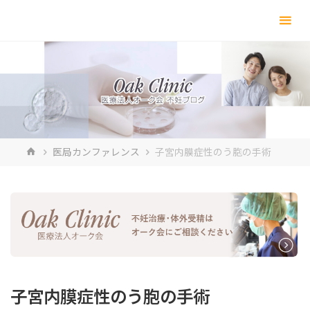
コ
ン
テ
ン
ツ
へ
ス
キ
ホ
医局カンファレンス
子宮内膜症性のう胞の手術
ッ
ー
プ
ム
子宮内膜症性のう胞の手術