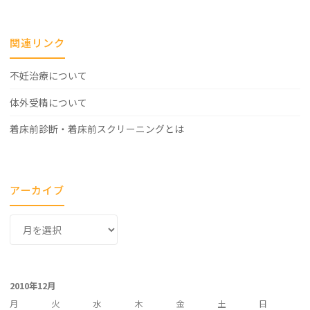
関連リンク
不妊治療について
体外受精について
着床前診断・着床前スクリーニングとは
アーカイブ
ア
ー
カ
イ
2010年12月
ブ
月
火
水
木
金
土
日