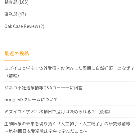
検査部
(165)
事務部
(47)
Oak Case Review
(2)
最近の投稿
ミズイロと学ぶ！体外受精をお休みした周期に自然妊娠！のなぜ？
（前編）
ジネコ不妊治療情報Q&Aコーナーに回答
Googleのクレームについて
ミズイロと学ぶ！移植日で産月は決められる？（後編）
生殖医療の未来を切り拓く「人工卵子・人工精子」の研究最前線
～第44回日本受精着床学会で学んだこと～