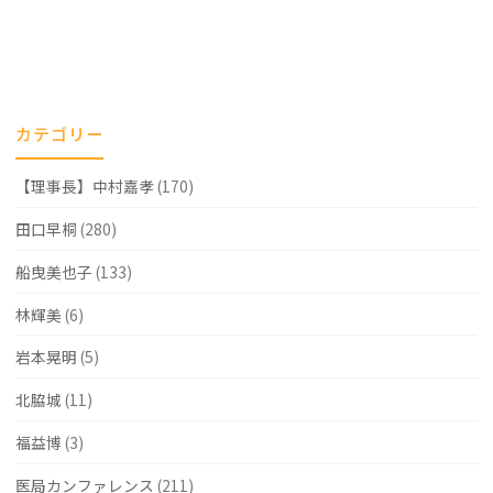
カテゴリー
【理事長】中村嘉孝
(170)
田口早桐
(280)
船曳美也子
(133)
林輝美
(6)
岩本晃明
(5)
北脇城
(11)
福益博
(3)
医局カンファレンス
(211)