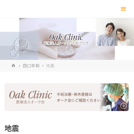
コ
ン
テ
ン
ツ
へ
ス
キ
ホ
田口早桐
地震
ッ
ー
プ
ム
地震