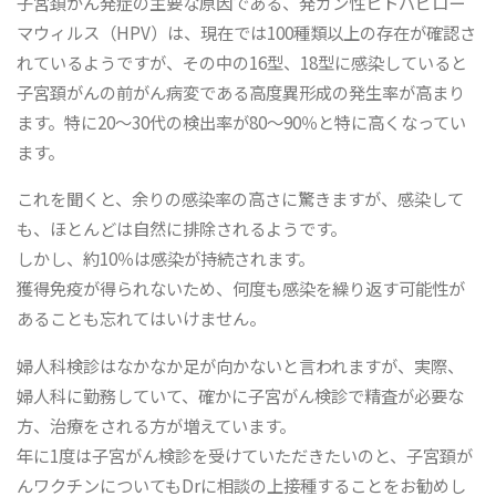
子宮頚がん発症の主要な原因である、発ガン性ヒトパピロー
マウィルス（HPV）は、現在では100種類以上の存在が確認さ
れているようですが、その中の16型、18型に感染していると
子宮頚がんの前がん病変である高度異形成の発生率が高まり
ます。特に20～30代の検出率が80～90％と特に高くなってい
ます。
これを聞くと、余りの感染率の高さに驚きますが、感染して
も、ほとんどは自然に排除されるようです。
しかし、約10％は感染が持続されます。
獲得免疫が得られないため、何度も感染を繰り返す可能性が
あることも忘れてはいけません。
婦人科検診はなかなか足が向かないと言われますが、実際、
婦人科に勤務していて、確かに子宮がん検診で精査が必要な
方、治療をされる方が増えています。
年に1度は子宮がん検診を受けていただきたいのと、子宮頚が
んワクチンについてもDrに相談の上接種することをお勧めし