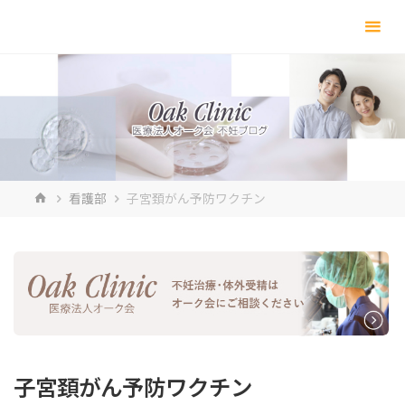
コ
ン
テ
ン
ツ
へ
ス
キ
ホ
看護部
子宮頚がん予防ワクチン
ッ
ー
プ
ム
子宮頚がん予防ワクチン