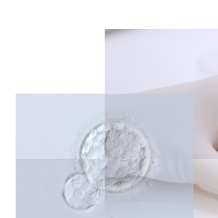
コ
ン
テ
ン
ツ
へ
ス
キ
ッ
プ