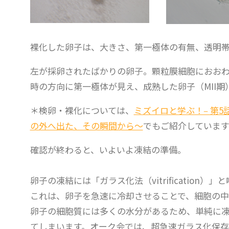
裸化した卵子は、大きさ、第一極体の有無、透明
左が採卵されたばかりの卵子。顆粒膜細胞におおわ
時の方向に第一極体が見え、成熟した卵子（MII期
＊検卵・裸化については、
ミズイロと学ぶ！‒ 第
の外へ出た、その瞬間から〜
でもご紹介していま
確認が終わると、いよいよ凍結の準備。
卵子の凍結には「ガラス化法（vitrification
これは、卵子を急速に冷却させることで、細胞の中
卵子の細胞質には多くの水分があるため、単純に
てしまいます。オーク会では、超急速ガラス化保存