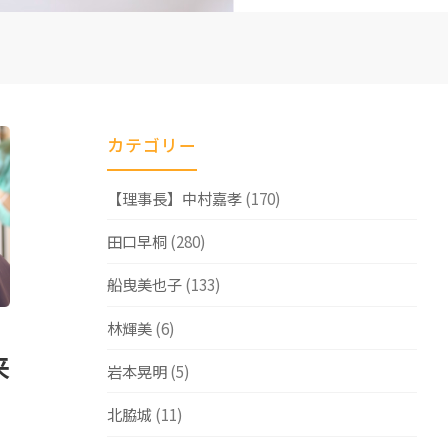
カテゴリー
【理事長】中村嘉孝
(170)
田口早桐
(280)
船曳美也子
(133)
林輝美
(6)
来
岩本晃明
(5)
北脇城
(11)