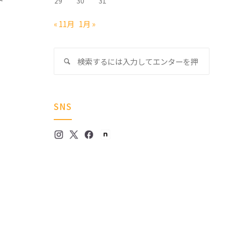
29
30
31
« 11月
1月 »
検
検
索
索
対
象:
SNS