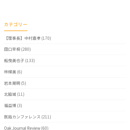
ー
ム
カテゴリー
ス
【理事長】中村嘉孝
(170)
プ
リ
田口早桐
(280)
ン
船曳美也子
(133)
グ
林輝美
(6)
ス
岩本晃明
(5)
の
北脇城
(11)
不
福益博
(3)
妊
医局カンファレンス
(211)
治
療
Oak Journal Review
(60)