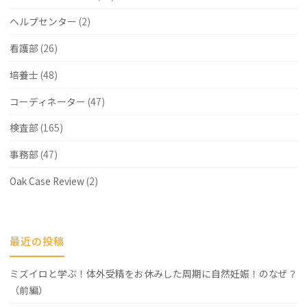
ク
ヘルプセンター
(2)
リ
看護部
(26)
ニ
培養士
(48)
ッ
コーディネーター
(47)
ク
検査部
(165)
爆
事務部
(47)
発
事
Oak Case Review
(2)
件
に
最近の投稿
つ
ミズイロと学ぶ！体外受精をお休みした周期に自然妊娠！のなぜ？
い
（前編）
て"