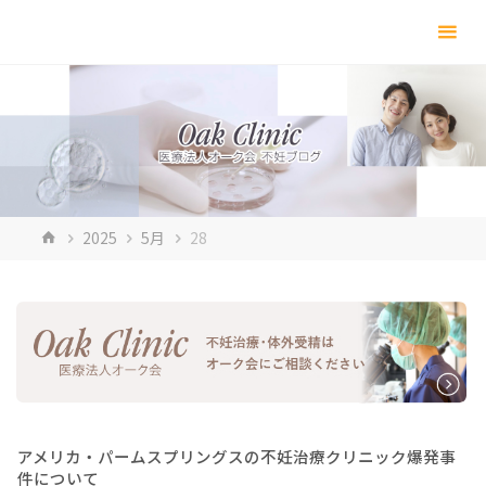
コ
ン
テ
ン
ツ
へ
ス
キ
ホ
2025
5月
28
ッ
ー
プ
ム
アメリカ・パームスプリングスの不妊治療クリニック爆発事
件について