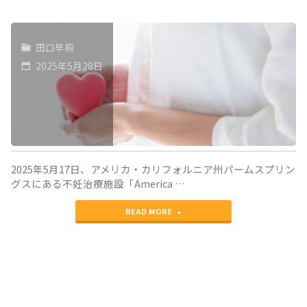
田口早桐
2025年5月28日
2025年5月17日、アメリカ・カリフォルニア州パームスプリン
グスにある不妊治療施設「America …
"ア
READ MORE
メ
リ
カ・
パ