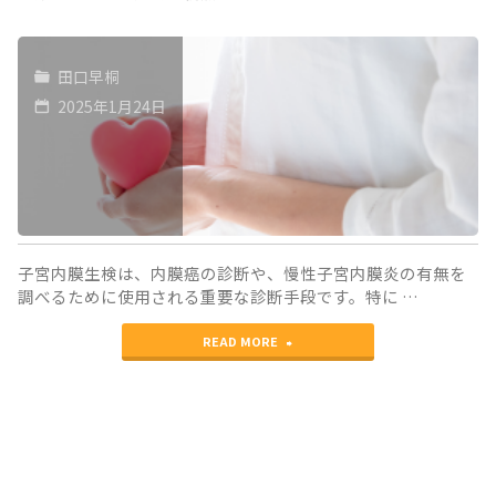
田口早桐
2025年1月24日
子宮内膜生検は、内膜癌の診断や、慢性子宮内膜炎の有無を
調べるために使用される重要な診断手段です。特に …
"子
READ MORE
宮
内
膜
生