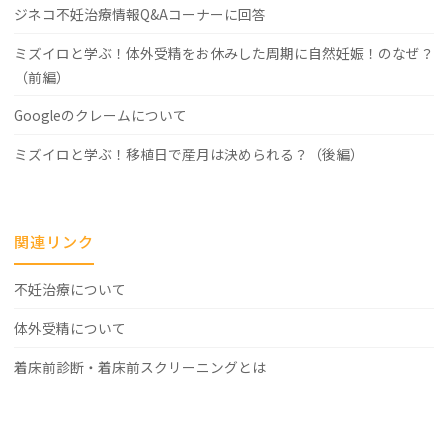
ジネコ不妊治療情報Q&Aコーナーに回答
る
ミズイロと学ぶ！体外受精をお休みした周期に自然妊娠！のなぜ？
実
（前編）
用
Googleのクレームについて
的
ミズイロと学ぶ！移植日で産月は決められる？（後編）
な
視
点"
関連リンク
不妊治療について
体外受精について
着床前診断・着床前スクリーニングとは