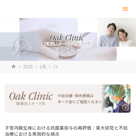
コ
ン
テ
ン
ツ
へ
ス
キ
ホ
2025
1月
24
ッ
ー
プ
ム
子宮内膜生検における抗菌薬投与の再評価：東大研究と不妊
治療における実用的な視点