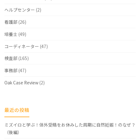
価：
ヘルプセンター
(2)
東
看護部
(26)
大
培養士
(49)
研
コーディネーター
(47)
究
検査部
(165)
と
事務部
(47)
不
妊
Oak Case Review
(2)
治
療
最近の投稿
に
ミズイロと学ぶ！体外受精をお休みした周期に自然妊娠！のなぜ？
お
（後編）
け