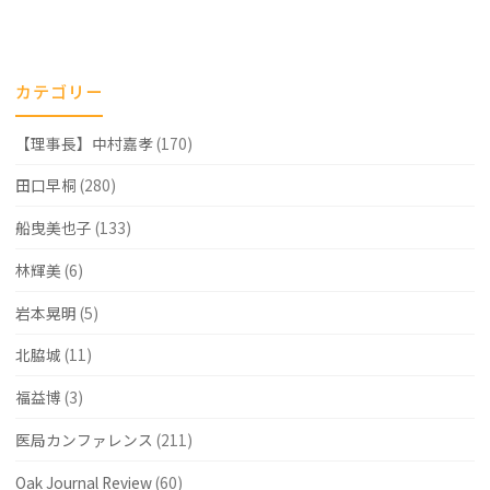
検
に
カテゴリー
お
【理事長】中村嘉孝
(170)
け
る
田口早桐
(280)
抗
船曳美也子
(133)
菌
林輝美
(6)
薬
岩本晃明
(5)
投
北脇城
(11)
与
福益博
(3)
の
医局カンファレンス
(211)
再
評
Oak Journal Review
(60)