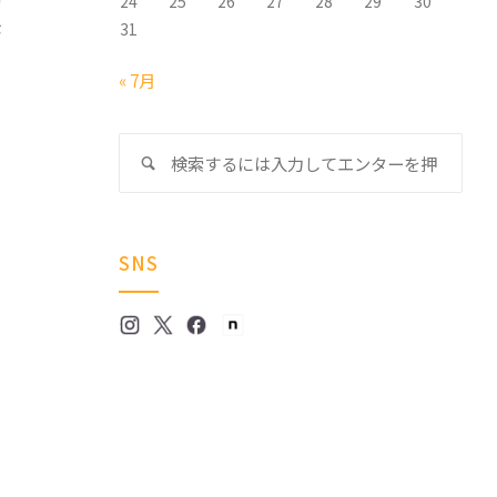
24
25
26
27
28
29
30
宮
が
31
« 7月
検
検
索
索
対
象:
SNS