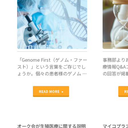
検査部
田口早桐
/
事務部
「Genome First（ゲノム・ファー
事務部より
スト）」という言葉をご存じでし
療情報Q&
ょうか。個々の患者様のゲノム …
の回答が掲
"メ
READ MORE
R
ー
プ
ル
オーク会が生殖医療に関する説明
マイコプラ