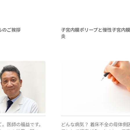
イ
育
答"
答"
コ
症
プ
（反
らのご挨拶
子宮内膜ポリープと慢性子宮内
炎
ラ
復
ズ
流
マ
産）
性
と
北脇城
感
甲
染
状
症"
腺
機
て。医師の福益です。
どんな病気？ 着床不全の母体側
能