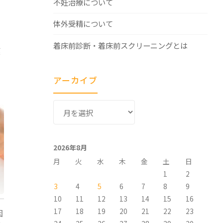
不妊治療について
体外受精について
着床前診断・着床前スクリーニングとは
膜
アーカイブ
ア
ー
カ
イ
2026年8月
ブ
月
火
水
木
金
土
日
1
2
3
4
5
6
7
8
9
10
11
12
13
14
15
16
17
18
19
20
21
22
23
因