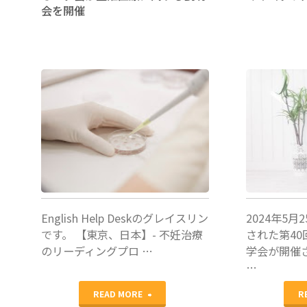
会を開催
シ
ロ
ッ
プ
OAK
北脇城
CASE
尿
REVIEW
症"
English Help Deskのグレイスリン
2024年5
です。 【東京、日本】- 不妊治療
された第4
のリーディングプロ …
学会が開催
…
"オ
READ MORE
R