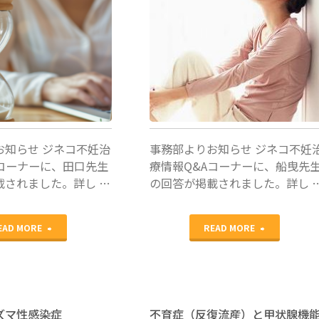
船曳美也
子
/
事務部
お知らせ ジネコ不妊治
事務部よりお知らせ ジネコ不妊
Aコーナーに、田口先生
療情報Q&Aコーナーに、船曳先
載されました。詳し …
の回答が掲載されました。詳し 
"ジ
"ジ
EAD MORE
READ MORE
ネ
ネ
コ
コ
不
不
ズマ性感染症
不育症（反復流産）と甲状腺機