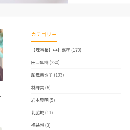
カテゴリー
【理事長】中村嘉孝
(170)
田口早桐
(280)
船曳美也子
(133)
林輝美
(6)
ー
岩本晃明
(5)
北脇城
(11)
福益博
(3)