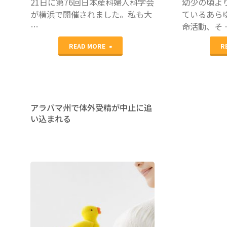
21日に第76回日本産科婦人科学会
幼少の頃よ
が横浜で開催されました。私も大
ているあら
説
…
命活動、そ 
明
"日
READ MORE
R
会
本
を
産
開
科
アラバマ州で体外受精が中止に追
催"
い込まれる
婦
人
科
学
田口早桐
会
参