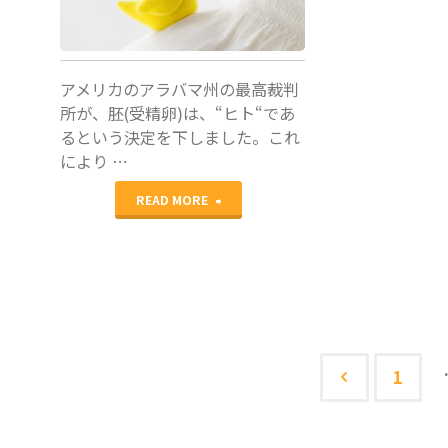
加
報
アメリカのアラバマ州の最高裁判
告"
所が、胚(受精卵)は、“ヒト“であ
るという決定を下しました。これ
により …
"ア
READ MORE
ラ
バ
マ
州
1
投
で
稿
体