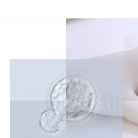
コ
ン
テ
ン
ツ
へ
ス
キ
ッ
プ