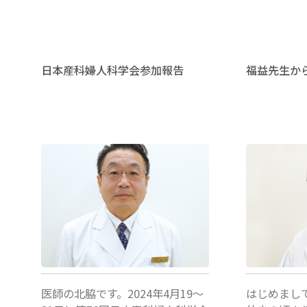
ー
ク
会
日本産科婦人科学会参加報告
福益先生か
が
生
殖
医
北脇城
福益博
療
に
関
す
医師の北脇です。2024年4月19〜
はじめまし
る