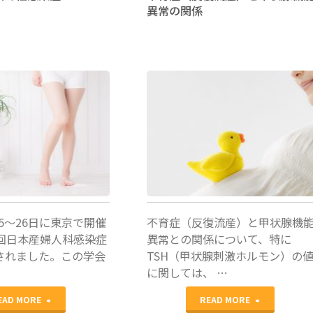
異常の関係
妊
妊
治
治
療
療
情
情
田口早桐
報
報
Q&A
Q&A
コ
コ
ー
ー
月25〜26日に東京で開催
不育症（反復流産）と甲状腺機
ナ
ナ
0回日本産婦人科感染症
異常との関係について、特に
されました。この学会
TSH（甲状腺刺激ホルモン）の
ー
ー
に関しては、 …
に
に
"マ
"不
EAD MORE
READ MORE
回
回