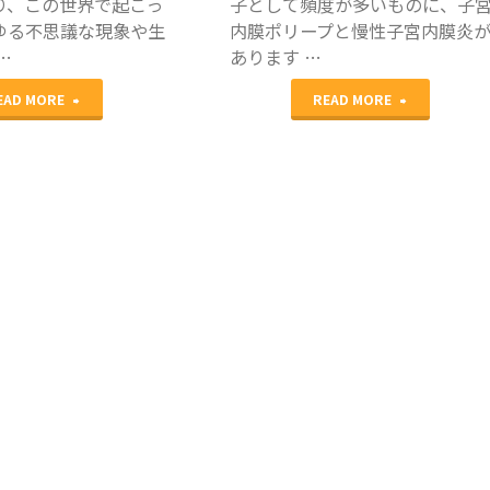
り、この世界で起こっ
子として頻度が多いものに、子
ゆる不思議な現象や生
内膜ポリープと慢性子宮内膜炎
異
…
あります …
常
"福
"子
EAD MORE
READ MORE
の
益
宮
関
先
内
係"
生
膜
か
ポ
ら
リ
の
ー
ご
プ
挨
と
拶"
慢