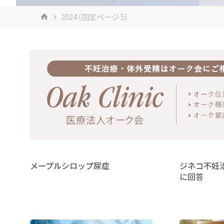
ホ
2024
(固定ページ 5)
ー
ム
メープルシロップ尿症
ジネコ不妊
に回答