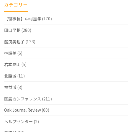
カテゴリー
【理事長】中村嘉孝
(170)
田口早桐
(280)
船曳美也子
(133)
林輝美
(6)
岩本晃明
(5)
北脇城
(11)
福益博
(3)
医局カンファレンス
(211)
Oak Journal Review
(60)
ヘルプセンター
(2)