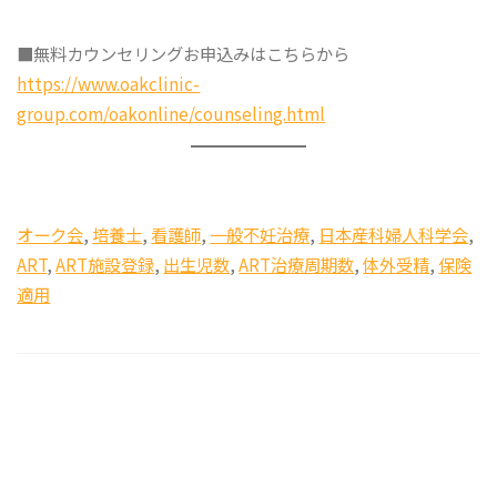
■無料カウンセリングお申込みはこちらから
https://www.oakclinic-
group.com/oakonline/counseling.html
オーク会
, 
培養士
, 
看護師
, 
一般不妊治療
, 
日本産科婦人科学会
, 
ART
, 
ART施設登録
, 
出生児数
, 
ART治療周期数
, 
体外受精
, 
保険
適用