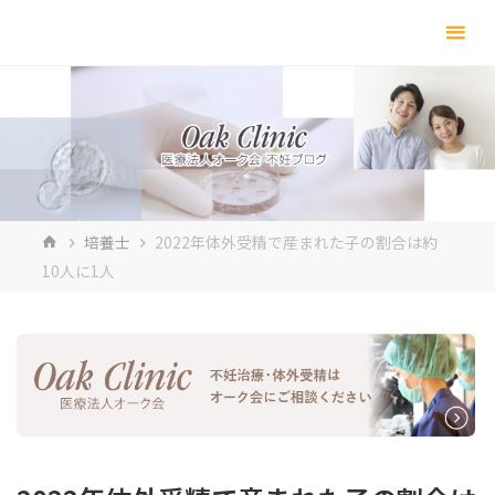
コ
ン
テ
ン
ツ
へ
ス
キ
ホ
培養士
2022年体外受精で産まれた子の割合は約
ッ
ー
10人に1人
プ
ム