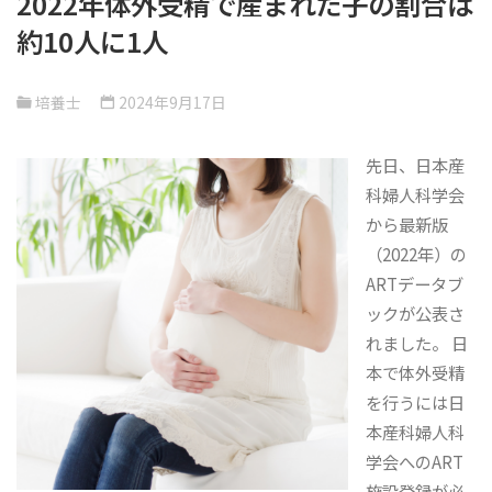
2022年体外受精で産まれた子の割合は
約10人に1人
培養士
2024年9月17日
先日、日本産
科婦人科学会
から最新版
（2022年）の
ARTデータブ
ックが公表さ
れました。 日
本で体外受精
を行うには日
本産科婦人科
学会へのART
施設登録が必