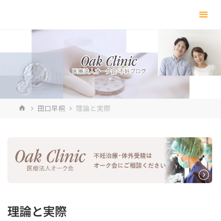
コ
ン
テ
ン
ツ
へ
ス
キ
ホ
田口早桐
理論と実際
ッ
ー
プ
ム
理論と実際