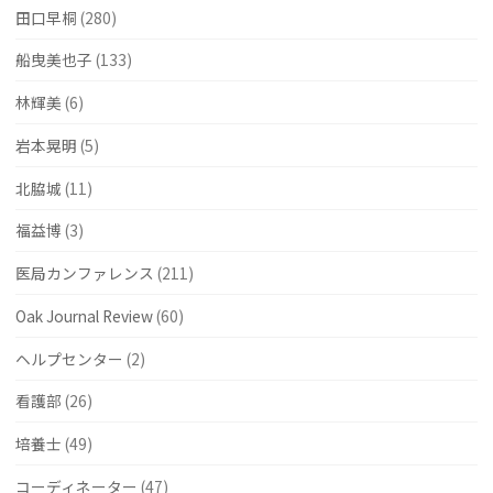
田口早桐
(280)
船曳美也子
(133)
林輝美
(6)
岩本晃明
(5)
北脇城
(11)
福益博
(3)
医局カンファレンス
(211)
Oak Journal Review
(60)
ヘルプセンター
(2)
看護部
(26)
培養士
(49)
コーディネーター
(47)