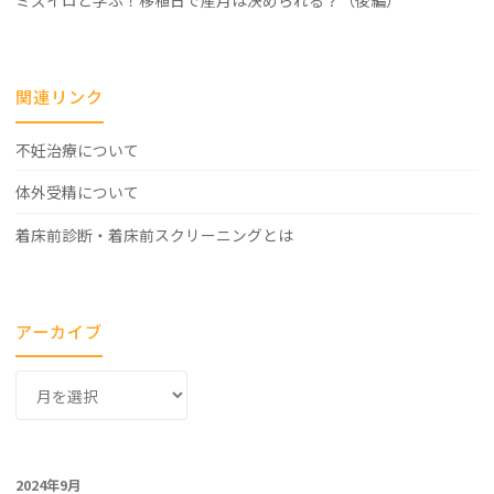
ミズイロと学ぶ！移植日で産月は決められる？（後編）
関連リンク
不妊治療について
体外受精について
着床前診断・着床前スクリーニングとは
アーカイブ
ア
ー
カ
イ
2024年9月
ブ