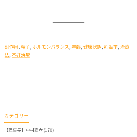
副作用
, 
精子
, 
ホルモンバランス
, 
年齢
, 
健康状態
, 
妊娠率
, 
治療
法
, 
不妊治療
カテゴリー
【理事長】中村嘉孝
(170)