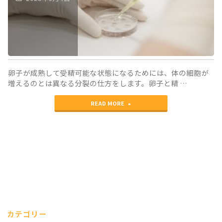
染
色
体
が
卵子が成熟して受精可能な状態になるためには、体の細胞が
失
増えるのとは異なる分裂の仕方をします。卵子と精 …
わ
"卵
READ MORE
れ
子
て
の
い
極
き
体
ま
生
す"
検
カテゴリー
で