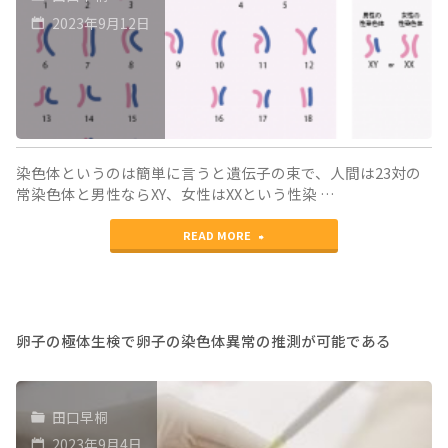
瘢
2023年9月12日
痕
症
候
群
染色体というのは簡単に言うと遺伝子の束で、人間は23対の
に
常染色体と男性ならXY、女性はXXという性染 …
つ
"加
READ MORE
い
齢
て"
と
と
卵子の極体生検で卵子の染色体異常の推測が可能である
も
に
田口早桐
Ｘ
2023年9月4日