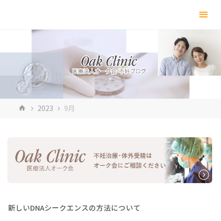
コ
ン
テ
ン
ツ
へ
ス
キ
ホ
2023
9月
ッ
ー
プ
ム
新しいDNAシークエンスの方法について