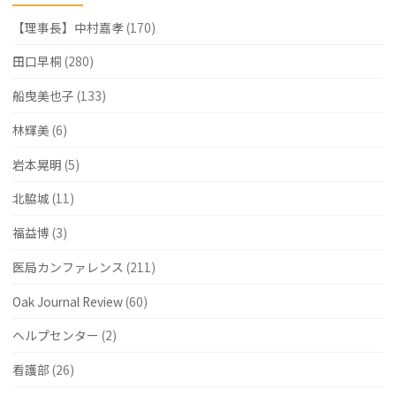
【理事長】中村嘉孝
(170)
卵
子
田口早桐
(280)
の
船曳美也子
(133)
染
林輝美
(6)
色
岩本晃明
(5)
体
北脇城
(11)
異
福益博
(3)
常
医局カンファレンス
(211)
の
推
Oak Journal Review
(60)
測
ヘルプセンター
(2)
が
看護部
(26)
可