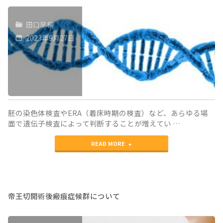
田口早桐
2023年9月27日
胚の染色体検査やERA（着床時期の検査）など、あらゆる場
面で遺伝子検査によって判断することが増えてい …
"新
READ MORE
し
い
DNA
帝王切開術後瘢痕症候群について
シ