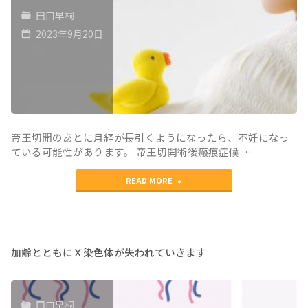
ー
田口早桐
ク
2023年9月20日
エ
ン
ス
の
帝王切開のあとに月経が長引くようになったら、不妊になっ
方
ている可能性があります。 帝王切開術後瘢痕症候 …
法
"帝
READ MORE
に
王
つ
切
い
開
加齢とともにＸ染色体が失われていきます
て"
術
後
田口早桐