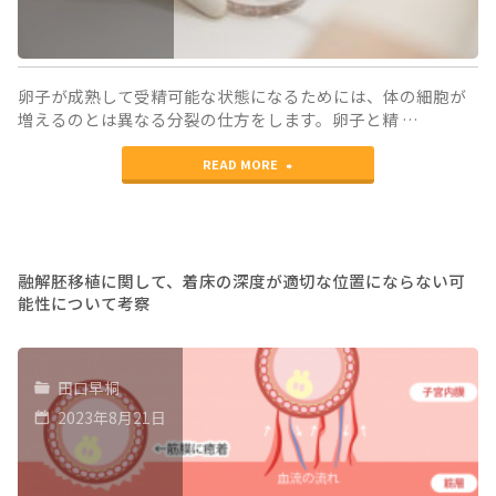
卵
誘
卵子が成熟して受精可能な状態になるためには、体の細胞が
発
増えるのとは異なる分裂の仕方をします。卵子と精 …
法"
"卵
READ MORE
子
の
極
融解胚移植に関して、着床の深度が適切な位置にならない可
能性について考察
体
生
田口早桐
検
2023年8月21日
で
卵