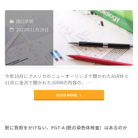
田口早桐
2023年11月28日
今年10月にアメリカのニューオーリンズで開かれたASRM と
11月に金沢で開かれたJSRMの内容の、 …
"10
READ MORE
月
の
ASRM
胚に負担をかけない、PGT-A (胚の染色体検査）はあるのか
米