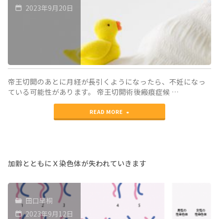
ク
2023年9月20日
あ
エ
る
ン
の
ス
か"
の
帝王切開のあとに月経が長引くようになったら、不妊になっ
方
ている可能性があります。 帝王切開術後瘢痕症候 …
法
"帝
READ MORE
に
王
つ
切
い
開
加齢とともにＸ染色体が失われていきます
て"
術
後
田口早桐
瘢
2023年9月12日