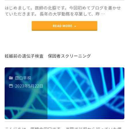
ス
はじめまして。医師の北脇です。今回初めてブログを書かせ
な
ク
ていただきます。 長年の大学勤務を卒業して、昨 …
い
が
"子
READ MORE
可
高
宮
能
い"
内
性
膜
妊娠前の遺伝子検査 保因者スクリーニング
に
症
つ
と
い
田口早桐
サ
2023年5月22日
て
プ
考
リ
察"
メ
ン
こんにちは。医師の田口です。 当院で以前から行っていた保