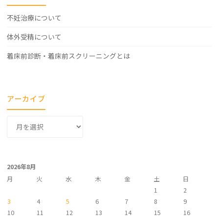
不妊治療について
体外受精について
着床前診断・着床前スクリーニングとは
アーカイブ
ア
ー
カ
イ
2026年8月
ブ
月
火
水
木
金
土
日
1
2
3
4
5
6
7
8
9
10
11
12
13
14
15
16