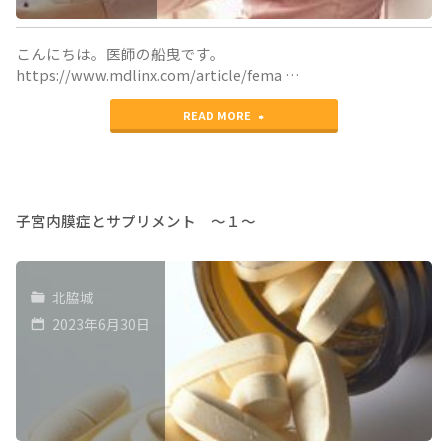
で
床
あ
こんにちは。医師の船曳です。
の
る"
https://www.mdlinx.com/article/fema …
深
"女
READ MORE
度
性
が
医
適
師
子宮内膜症とサプリメント 〜１〜
切
は
な
不
北脇城
位
妊
2023年6月30日
置
症
に
の
な
リ
ら