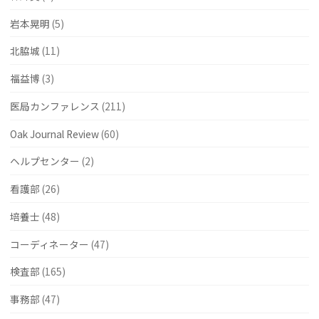
患
岩本晃明
(5)
者
北脇城
(11)
の
福益博
(3)
QOL（生
医局カンファレンス
(211)
活
の
Oak Journal Review
(60)
質）
ヘルプセンター
(2)
と
看護部
(26)
レ
培養士
(48)
ジ
コーディネーター
(47)
リ
検査部
(165)
エ
事務部
(47)
ン