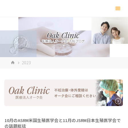
コ
ン
テ
ン
ツ
へ
ス
キ
ホ
2023
ッ
ー
プ
ム
10月のASRM米国生殖医学会と11月のJSRM日本生殖医学会で
の話題総括