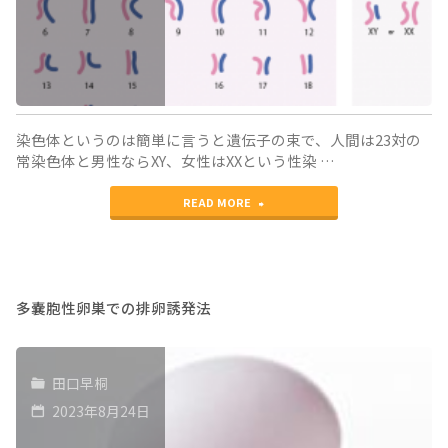
痕
症
候
群
染色体というのは簡単に言うと遺伝子の束で、人間は23対の
に
常染色体と男性ならXY、女性はXXという性染 …
つ
"加
READ MORE
い
齢
て"
と
と
多嚢胞性卵巣での排卵誘発法
も
に
田口早桐
Ｘ
2023年8月24日
染