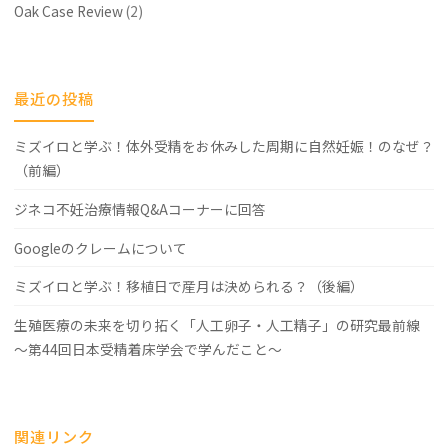
ス"
Oak Case Review
(2)
最近の投稿
ミズイロと学ぶ！体外受精をお休みした周期に自然妊娠！のなぜ？
（前編）
ジネコ不妊治療情報Q&Aコーナーに回答
Googleのクレームについて
ミズイロと学ぶ！移植日で産月は決められる？（後編）
生殖医療の未来を切り拓く「人工卵子・人工精子」の研究最前線
～第44回日本受精着床学会で学んだこと～
関連リンク