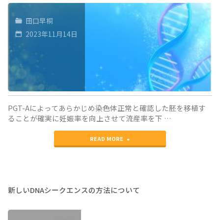
国
田口早桐
生
2023年11月14日
殖
医
学
会
PGT-Aによってあらかじめ染色体正常と確認した胚を移植す
と
ることが確実に妊娠率を向上させて流産率を下 …
11
"胚
READ MORE
月
に
の
負
JSRM
担
新しいDNAシークエンスの方法について
日
を
本