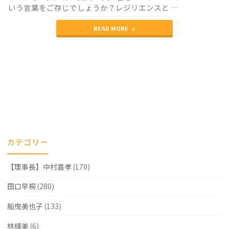
いう言葉をご存じでしょうか？レジリエンスと …
ス
"論
ク
READ MORE
文
リ
の
ー
査
ニ
読
ン
②：
グ"
反
カテゴリー
復
【理事長】中村嘉孝
(170)
着
床
田口早桐
(280)
不
船曳美也子
(133)
全
林輝美
(6)