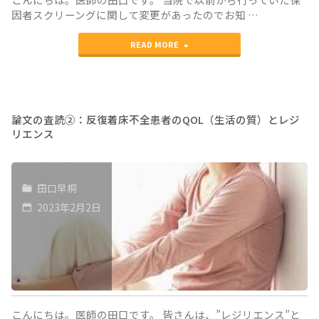
ト 〜
因者スクリーングに関して変更があったのでお知 …
１〜"
"妊
READ MORE
娠
前
の
論文の査読②：反復着床不全患者のQOL（生活の質）とレジ
リエンス
遺
伝
田口早桐
子
2023年2月2日
検
査
保
因
者
こんにちは。医師の田口です。 皆さんは、”レジリエンス”と