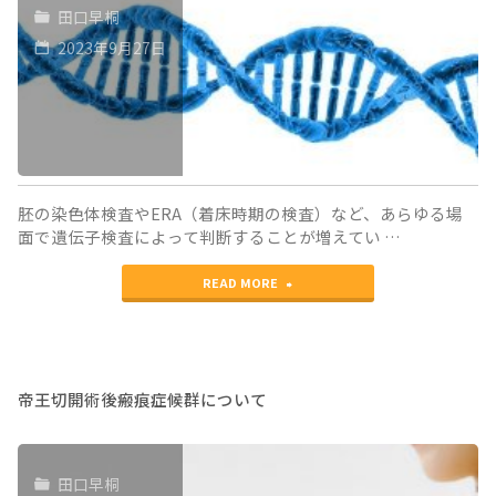
か
田口早桐
生
け
2023年9月27日
殖
な
医
い、
学
PGT-
会
A
胚の染色体検査やERA（着床時期の検査）など、あらゆる場
で
(胚
面で遺伝子検査によって判断することが増えてい …
の
の
"新
READ MORE
話
染
し
題
色
い
総
体
DNA
帝王切開術後瘢痕症候群について
括"
検
シ
査）
ー
田口早桐
は