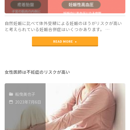
子
の
染
自然妊娠に比べて体外受精による妊娠のほうがリスクが高い
と考えられている妊娠合併症はいくつかあります。 …
色
"融
体
READ MORE
解
異
胚
常
移
の
女性医師は不妊症のリスクが高い
植
推
に
測
船曳美也子
関
が
2023年7月6日
し
可
て、
能
着