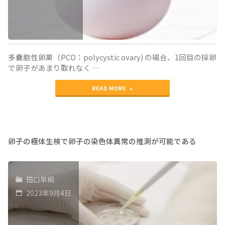
色
体
が
多嚢胞性卵巣（PCO：polycystic ovary) の場合、1回目の採卵
失
で卵子があまり取れなく …
わ
"多
READ MORE
れ
嚢
て
胞
い
性
卵子の極体生検で卵子の染色体異常の推測が可能である
き
卵
ま
巣
田口早桐
す"
で
2023年9月4日
の
排