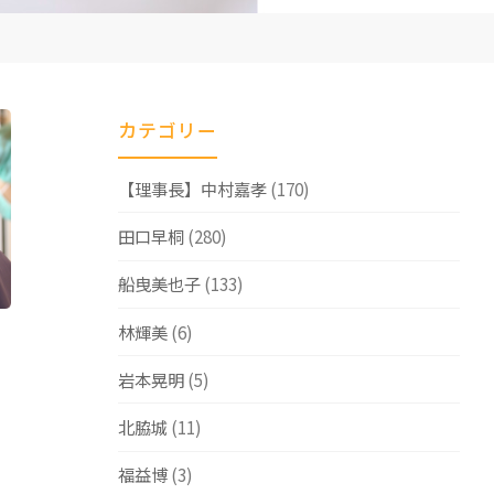
カテゴリー
【理事長】中村嘉孝
(170)
田口早桐
(280)
船曳美也子
(133)
林輝美
(6)
岩本晃明
(5)
北脇城
(11)
福益博
(3)