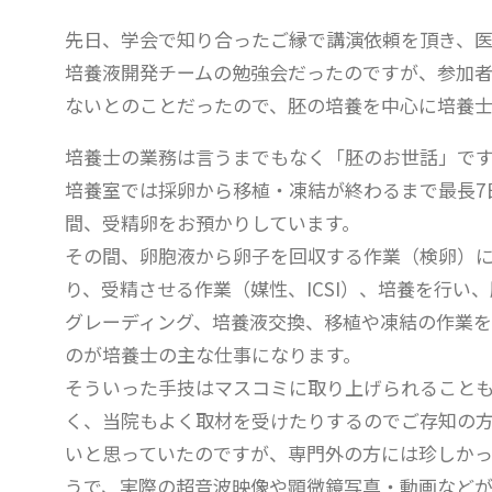
先日、学会で知り合ったご縁で講演依頼を頂き、医
培養液開発チームの勉強会だったのですが、参加
ないとのことだったので、胚の培養を中心に培養
培養士の業務は言うまでもなく「胚のお世話」です
培養室では採卵から移植・凍結が終わるまで最長7
間、受精卵をお預かりしています。
その間、卵胞液から卵子を回収する作業（検卵）
り、受精させる作業（媒性、ICSI）、培養を行い
グレーディング、培養液交換、移植や凍結の作業を
のが培養士の主な仕事になります。
そういった手技はマスコミに取り上げられること
く、当院もよく取材を受けたりするのでご存知の
いと思っていたのですが、専門外の方には珍しか
うで、実際の超音波映像や顕微鏡写真・動画など