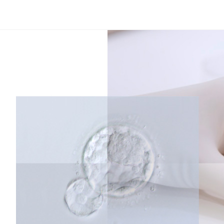
コ
ン
テ
ン
ツ
へ
ス
キ
ッ
プ