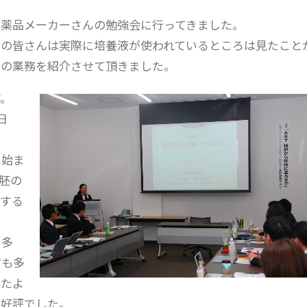
薬品メーカーさんの勉強会に行ってきました。
者の皆さんは実際に培養液が使われているところは見たこと
士の業務を紹介させて頂きました。
。
日
に始ま
、胚の
する
も多
方も多
ったよ
が好評でした。