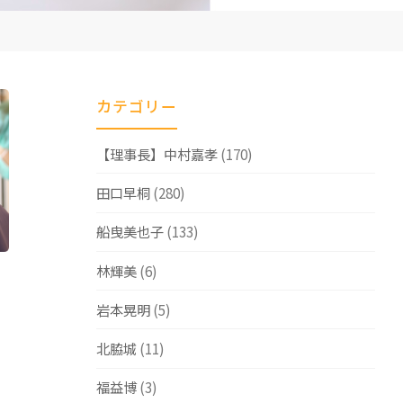
カテゴリー
【理事長】中村嘉孝
(170)
田口早桐
(280)
船曳美也子
(133)
林輝美
(6)
岩本晃明
(5)
北脇城
(11)
福益博
(3)