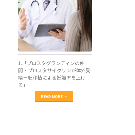
医局カン
ファレンス
1.「プロスタグランディンの仲
間・プロスタサイクリンが体外受
精－胚移植による妊娠率を上げ
る」
"ASRM2013
READ MORE
胚
着
床・