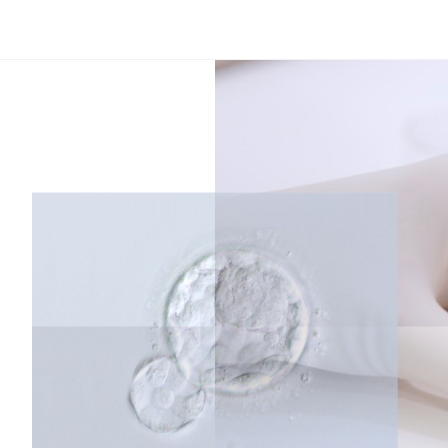
コ
ン
テ
ン
ツ
へ
ス
キ
ッ
プ