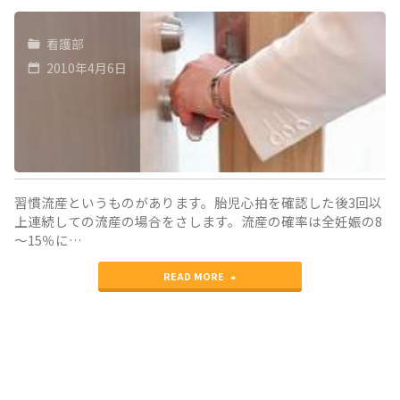
看護部
2010年4月6日
習慣流産というものがあります。胎児心拍を確認した後3回以
上連続しての流産の場合をさします。流産の確率は全妊娠の8
～15％に…
"不
READ MORE
育
外
来"