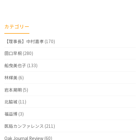
カテゴリー
【理事長】中村嘉孝
(170)
田口早桐
(280)
船曳美也子
(133)
林輝美
(6)
岩本晃明
(5)
北脇城
(11)
福益博
(3)
医局カンファレンス
(211)
Oak Journal Review
(60)