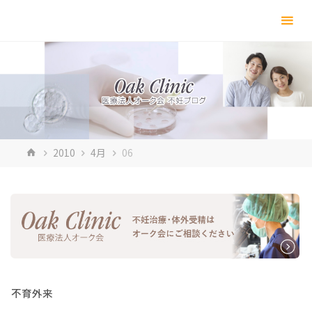
コ
ン
テ
ン
ツ
へ
ス
キ
ホ
2010
4月
06
ッ
ー
プ
ム
不育外来