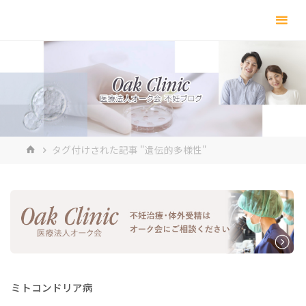
コ
ン
テ
ン
ツ
へ
ス
キ
ホ
タグ付けされた記事 "遺伝的多様性"
ッ
ー
プ
ム
ミトコンドリア病