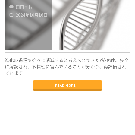
リ
田口早桐
ア
2024年10月16日
病"
進化の過程で徐々に消滅すると考えられてきたY染色体。完全
に解読され、多様性に富んでいることが分かり、再評価され
ています。
"Y
READ MORE
染
色
体
は