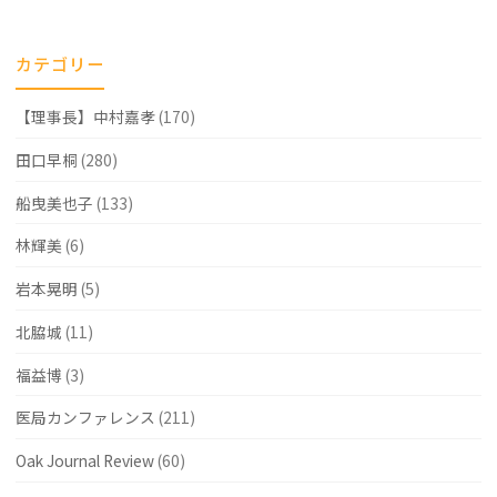
消
滅
カテゴリー
し
【理事長】中村嘉孝
(170)
な
い"
田口早桐
(280)
船曳美也子
(133)
林輝美
(6)
岩本晃明
(5)
北脇城
(11)
福益博
(3)
医局カンファレンス
(211)
Oak Journal Review
(60)