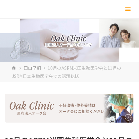
コ
ン
テ
ン
ツ
へ
ス
キ
ホ
田口早桐
10月のASRM米国生殖医学会と11月の
ッ
ー
JSRM日本生殖医学会での話題総括
プ
ム