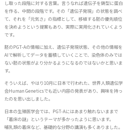
し取った段階に対する言葉。言うなれば遺伝子を鋳型に蛋白
を作る、中間の段階です。その「遺伝子発現」の状態を調べ
て、それを「元気さ」の指標として、移植する胚の優先順位
を決めようという提案もあり、実際に実用化されていくよう
です。
胚のPGT-Aの情報に加え、遺伝子発現状態、その他の情報を
AIで解析してデータを蓄積していくことで、染色体のみでは
ない胚の状態がより分かるようになるのではないかと思いま
す。
そういえば、やはり10月に日本で行われた、世界人類遺伝学
会Human Geneticsでも近い内容の発表があり、興味を持っ
たのを思い出しました。
日本の生殖医学会では、PGT-Aにはあまり触れないままで
「着床の謎」というテーマが多かったように思います。
哺乳類の着床など、基礎的な分野の講演も多くありました。