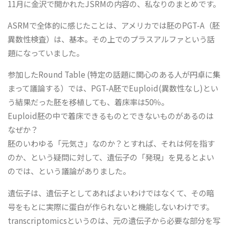
11月に金沢で開かれたJSRMの内容の、私なりのまとめです。
ASRMで全体的に感じたことは、アメリカでは胚のPGT-A（胚
異数性検査）は、基本。その上でのプラスアルファという話
題になっていました。
参加したRound Table (特定の話題に関心のある人が円卓に集
まって議論する）では、PGT-A胚でEuploid(異数性なし)とい
う結果だった胚を移植しても、着床率は50％。
Euploid胚の中で着床できるものとできないものがあるのは
なぜか？
胚のいわゆる「元気さ」なのか？とすれば、それは何を指す
のか、という疑問に対して、遺伝子の「発現」を見るとよい
のでは、という議論がありました。
遺伝子は、遺伝子としてあればよいわけではなくて、その暗
号をもとに実際に蛋白が作られないと機能しないわけです。
transcriptomicsというのは、元の遺伝子から必要な部分を写