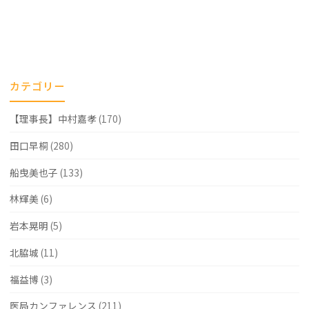
カテゴリー
【理事長】中村嘉孝
(170)
田口早桐
(280)
船曳美也子
(133)
林輝美
(6)
岩本晃明
(5)
北脇城
(11)
福益博
(3)
医局カンファレンス
(211)