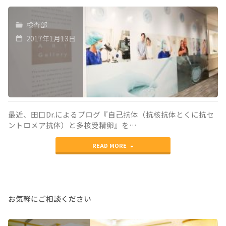
検査部
2017年1月13日
最近、田口Dr.によるブログ『自己抗体（抗核抗体とくに抗セ
ントロメア抗体）と多核受精卵』を…
"抗
READ MORE
セ
ン
ト
お気軽にご相談ください
ロ