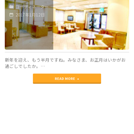
メ
コーディネーター
ア
2017年1月12日
抗
体
陽
性
新年を迎え、もう半月ですね。みなさま、お正月はいかがお
の
過ごしでしたか。…
患
"お
READ MORE
者
気
様
軽
向
に
け
ご
の
相