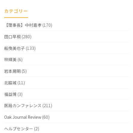
治
談
カテゴリー
療"
く
【理事長】中村嘉孝
(170)
だ
さ
田口早桐
(280)
い"
船曳美也子
(133)
林輝美
(6)
岩本晃明
(5)
北脇城
(11)
福益博
(3)
医局カンファレンス
(211)
Oak Journal Review
(60)
ヘルプセンター
(2)