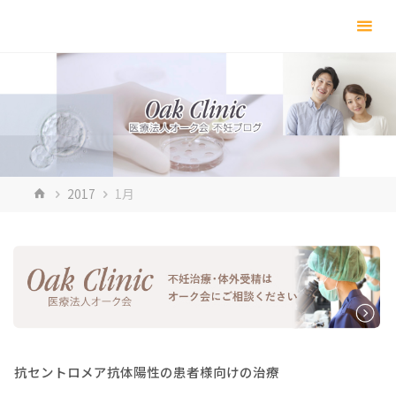
コ
ン
テ
ン
ツ
へ
ス
キ
ホ
2017
1月
ッ
ー
プ
ム
抗セントロメア抗体陽性の患者様向けの治療