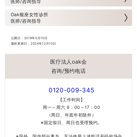
医师/咨询指导
关于废止《冷冻保管管理申请书》的通知
Oak银座女性诊所
卵巣抗衰页面已完成
医师/咨询指导
资料下载
公開日：
2019年5月10日
最終更新日：
2024年12月10日
关于购买LACTO保健品
医疗法人oak会
男性不孕科门诊日期变更通知
咨询/预约电话
网上申请
0120-009-345
【工作时间】
周一～周六 9：00～17：00
（周日、年底年初除外）
※国定假日、周日也受理预约。
※国外、国内部分离岛，无法使用上述电话号码的场合，