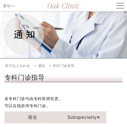
通知
通知 TOP
关于东京都中央区「麻疹抗体检测・疫苗接种费用补助」的通知
关于健康保险证的使用（自2026年8月1日起）
关于开展东京都中央区“风疹抗体检查与接种疫苗项目”的通知
医疗法人Oak会
通知
专科门诊指导
专科门诊指导
关于部分治疗方案可能发生变更的通知
关于价格调整的通知（自2026年6月1日起）
各专科门诊均由专科医师负责。
可以在线咨询专科门诊。
ERA、EMMA、ALICE、妊娠前基因诊断（CGT）费用调整通知
（自2026年4月1日起）
医生
Subspecialty※
关于孕妇接种呼吸道合胞病毒（RS病毒）疫苗的通知【住吉】【梅