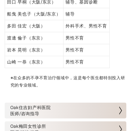
田】
田口 早桐（大阪/东京）
辅导、基因诊断
船曳 美也子（大阪/东京）
辅导
网站显示已恢复正常
多田 佳宏（大阪）
外科手术、男性不育
本院已开始提供300mg剂量的NMN点滴疗程
渡邊 倫子（东京）
男性不育
船曳美也子医生将出演电视节目
岩本 晃明（东京）
男性不育
关于一般不孕症治疗中药物处方的通知
山崎 一恭（东京）
男性不育
关于早发性卵巢功能不全患者的卵子冷冻补助制度
※在众多的不孕不育治疗领域中，这是每个医生都特别投入研
究的专业领域。
关于先进医疗「NeoSelf抗体检测」
关于加强在线支付安全性的通知
Oak住吉妇产科医院
医师/咨询指导
日程变更通知（梅田）
Oak梅田女性诊所