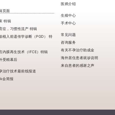
医师介绍
辑页面
生殖中心
床 特辑
手术中心
育症，习惯性流产 特辑
常见问题
胎植入前遗传学诊断（PGD） 特
咨询服务
有关不孕治疗助成金
宫内膜再生技术（IFCE）特辑
海外居住患者就诊说明
外受精幕后
来自患者的感谢之声
孕治疗技术最前线报道
ak会简报