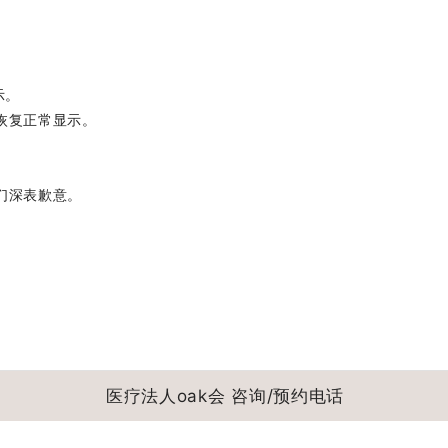
示。
恢复正常显示。
们深表歉意。
医疗法人oak会
咨询/预约电话