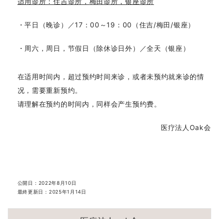
适用诊所：住吉诊所，梅田诊所，银座诊所
关于废止《冷冻保管管理申请书》的通知
・平日（晚诊）／17：00～19：00（住吉/梅田/银座）
卵巣抗衰页面已完成
・周六，周日，节假日（除休诊日外）／全天（银座）
资料下载
在适用时间内，超过预约时间来诊，或者未预约就来诊的情
关于购买LACTO保健品
况，需要重新预约。
请理解在预约的时间内，同样会产生预约费。
男性不孕科门诊日期变更通知
医疗法人Oak会
网上申请
公開日：
2022年8月10日
最終更新日：
2025年1月14日