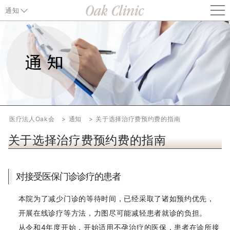
通知
通知 TOP
关于东京都中央区「麻疹抗体检测・疫苗接种费用补助」的通知
关于健康保险证的使用（自2026年8月1日起）
关于开展东京都中央区“风疹抗体检查与接种疫苗项目”的通知
医疗法人Oak会
通知
关于选择治疗费预约费的指南
关于选择治疗费预约费的指南
关于部分治疗方案可能发生变更的通知
关于价格调整的通知（自2026年6月1日起）
对接受医保门诊诊疗的患者
ERA、EMMA、ALICE、妊娠前基因诊断（CGT）费用调整通知
（自2026年4月1日起）
本院为了减少门诊的等待时间，已经采取了诸如预约优先，
开展在线诊疗等方法，力图尽可能减轻患者就诊的负担。
关于孕妇接种呼吸道合胞病毒（RS病毒）疫苗的通知【住吉】【梅
从令和4年度开始，开始适用不孕治疗的医保，患者在诊所接