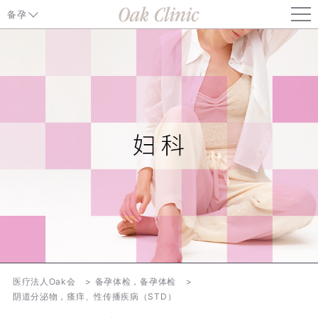
备孕
月经问题
子宫/卵巢疾病
阴道分泌物/性传播感染
避孕
流产
备孕检查
孕前保健
医疗法人Oak会
备孕体检，备孕体检
阴道分泌物，瘙痒、性传播疾病（STD）