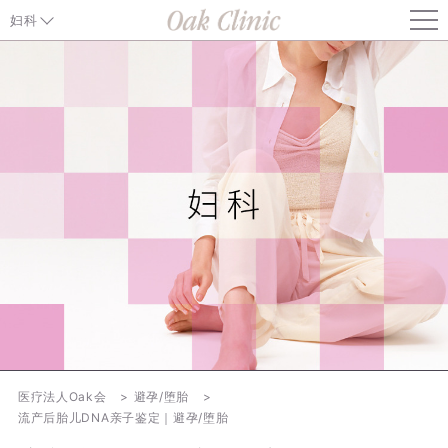
妇科
避孕/堕胎TOP
堕胎
亲子评价
注意
医疗法人Oak会
避孕/堕胎
流产后胎儿DNA亲子鉴定｜避孕/堕胎