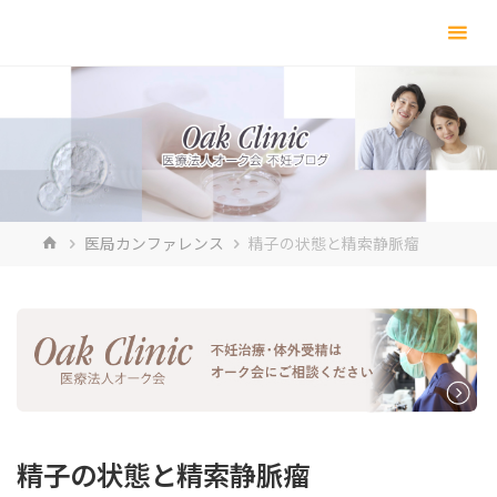
コ
ン
テ
ン
ツ
へ
ス
キ
ホ
医局カンファレンス
精子の状態と精索静脈瘤
ッ
ー
プ
ム
精子の状態と精索静脈瘤