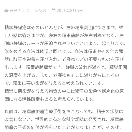
医局カンファレンス
2021年8月5日
精索静脈瘤はそのほとんどが、左の精巣周囲にできます。詳
しい話は省きますが、左右の精巣静脈が左右対称でなく、左
側の静脈のルートが圧迫されやすいことにより、起こります。
体をめぐる血液は体温と同じです。血液は精巣やその他の臓
器に酸素や栄養を運び入れ、老廃物などの不要なものを運び
出します。精索静脈瘤ができ、静脈の流れが滞ると、精巣周囲
の温度を上げる、また、老廃物もそこに滞りがちになるの
で、精巣に悪い影響を与えると考えられています。
精巣に悪影響を与える物質の中には精子の染色体断片化の原
因になる活性酸素もあると考えられています。
以前は、精索静脈瘤治療手術をおこなっても、精子の状態は
改善しないと、世界的に有名な科学雑誌に発表され、精索静
脈瘤の手術の価値が揺らいだことがありましたが、その後、