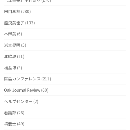
【理事長】中村嘉孝
(170)
田口早桐
(280)
船曳美也子
(133)
林輝美
(6)
岩本晃明
(5)
北脇城
(11)
福益博
(3)
医局カンファレンス
(211)
Oak Journal Review
(60)
ヘルプセンター
(2)
看護部
(26)
培養士
(49)