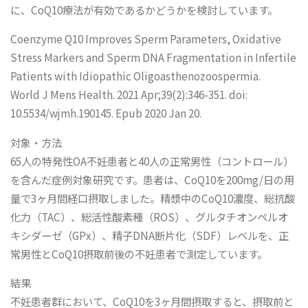
に、CoQ10療法が有効であるかどうかを検討しています。
Coenzyme Q10 Improves Sperm Parameters, Oxidative
Stress Markers and Sperm DNA Fragmentation in Infertile
Patients with Idiopathic Oligoasthenozoospermia.
World J Mens Health. 2021 Apr;39(2):346-351. doi:
10.5534/wjmh.190145. Epub 2020 Jan 20.
対象・方法
65人の特発性OA不妊患者と40人の正常男性（コントロール）
を含んだ症例対象研究です。患者は、CoQ10を200mg/日の用
量で3ヶ月間経口摂取しました。精漿中のCoQ10濃度、総抗酸
化力（TAC）、総活性酸素種（ROS）、グルタチオンペルオ
キシダーゼ（GPx）、精子DNA断片化（SDF）レベルを、正
常男性とCoQ10摂取前後の不妊患者で測定しています。
結果
不妊患者群において、CoQ10を3ヶ月間摂取すると、摂取前と