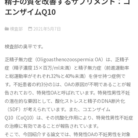
精子の質を改善するサプリメント：コ
エンザイムQ10
検査部
2021年5月7日
検査部の奥平です。
乏精子無力症（Oligoasthenozoospermia: OA）は、乏精子
症（精子濃度 15×百万/ml未満）と精子無力症（前進運動率
と総運動率がそれぞれ32%と40%未満）を併せ持つ症例で
す。不妊患者の約3分の1は、OAの原因が不明であることが報
告されており、特発性OAと呼ばれています。特発性男性不妊
の潜在的な要因として、酸化ストレスと精子のDNA断片化
（SDF）が考えられています。また、コエンザイム
Q10（CoQ10）は、その抗酸化作用により、特発性男性不妊症
の治療に有効であることが報告されています。
そこで、今回紹介する論文では、特発性OAの不妊男性を対象