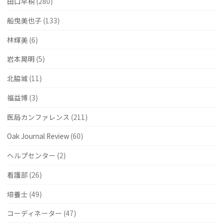
田口早桐
(280)
船曳美也子
(133)
林輝美
(6)
岩本晃明
(5)
北脇城
(11)
福益博
(3)
医局カンファレンス
(211)
Oak Journal Review
(60)
ヘルプセンター
(2)
看護部
(26)
培養士
(49)
コーディネーター
(47)