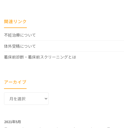
関連リンク
不妊治療について
体外受精について
着床前診断・着床前スクリーニングとは
アーカイブ
ア
ー
カ
イ
2021年5月
ブ