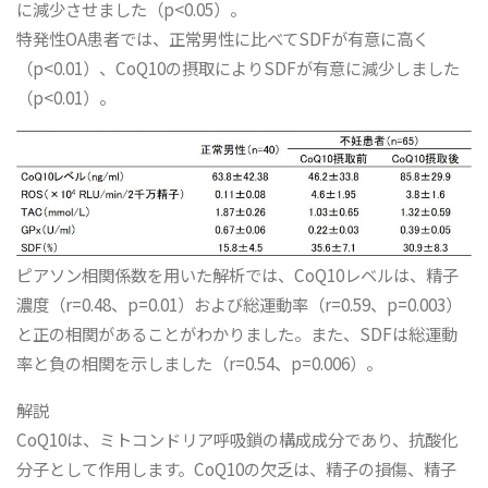
に減少させました（p<0.05）。
特発性OA患者では、正常男性に比べてSDFが有意に高く
（p<0.01）、CoQ10の摂取によりSDFが有意に減少しました
（p<0.01）。
ピアソン相関係数を用いた解析では、CoQ10レベルは、精子
濃度（r=0.48、p=0.01）および総運動率（r=0.59、p=0.003）
と正の相関があることがわかりました。また、SDFは総運動
率と負の相関を示しました（r=0.54、p=0.006）。
解説
CoQ10は、ミトコンドリア呼吸鎖の構成成分であり、抗酸化
分子として作用します。CoQ10の欠乏は、精子の損傷、精子