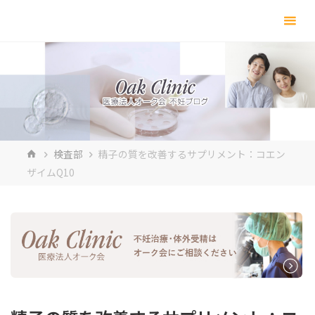
コ
ン
テ
ン
ツ
へ
ス
キ
ホ
検査部
精子の質を改善するサプリメント：コエン
ッ
ー
ザイムQ10
プ
ム