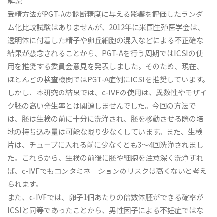
解説
受精方法がPGT-Aの診断精度に与える影響を評価したランダ
ム化比較試験はありませんが、2012年に米国生殖医学会は、
透明体に付着した精子や卵丘細胞の混入などによる不正確な
結果が懸念されることから、PGT-Aを行う周期ではICSIの使
用を推奨する委員会意見を発表しました。そのため、現在、
ほとんどの検査機関ではPGT-A症例にICSIを推奨しています。
しかし、本研究の結果では、c-IVFの使用は、異数性やモザイ
ク胚の高い発生率とは関連しませんでした。今回の方法で
は、胚は生検の前に十分に洗浄され、胚を移動させる際の培
地の持ち込み量は可能な限り少なくしています。また、生検
片は、チューブに入れる前に少なくとも3〜4回洗浄されまし
た。これらから、生検の前後に胚や細胞を注意深く洗浄すれ
ば、c-IVFでもコンタミネーションのリスクは高くないと考え
られます。
また、c-IVFでは、卵子1個あたりの倍数体胚ができる確率が
ICSIと同等であったことから、男性因子による不妊症ではな