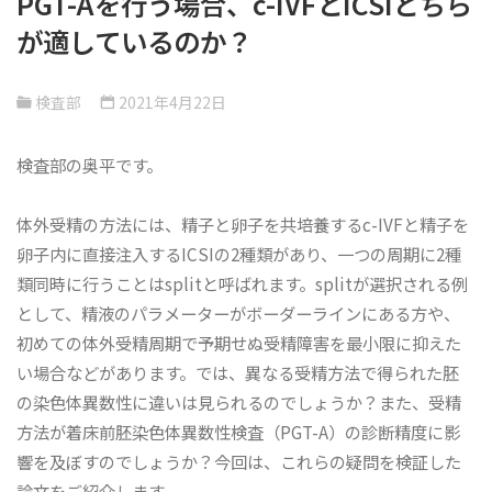
PGT-Aを行う場合、c-IVFとICSIどちら
が適しているのか？
検査部
2021年4月22日
検査部の奥平です。
体外受精の方法には、精子と卵子を共培養するc-IVFと精子を
卵子内に直接注入するICSIの2種類があり、一つの周期に2種
類同時に行うことはsplitと呼ばれます。splitが選択される例
として、精液のパラメーターがボーダーラインにある方や、
初めての体外受精周期で予期せぬ受精障害を最小限に抑えた
い場合などがあります。では、異なる受精方法で得られた胚
の染色体異数性に違いは見られるのでしょうか？また、受精
方法が着床前胚染色体異数性検査（PGT-A）の診断精度に影
響を及ぼすのでしょうか？今回は、これらの疑問を検証した
論文をご紹介します。