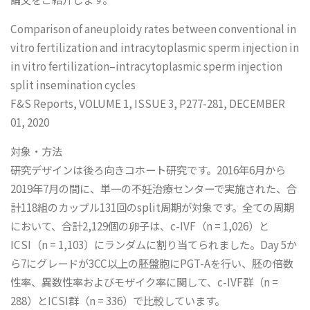
Comparison of aneuploidy rates between conventional in
vitro fertilization and intracytoplasmic sperm injection in
in vitro fertilization–intracytoplasmic sperm injection
split insemination cycles
F&S Reports, VOLUME 1, ISSUE 3, P277-281, DECEMBER
01, 2020
対象・方法
研究デザインは後ろ向きコホート研究です。2016年6月から
2019年7月の間に、単一の不妊治療センターで実施された、合
計118組のカップル131回のsplit周期が対象です。全ての周期
において、合計2,129個の卵子は、c-IVF（n = 1,026）と
ICSI（n = 1,103）にランダムに割り当てられました。Day 5か
ら7にグレードが3CC以上の胚盤胞にPGT-Aを行い、胚の倍数
性率、異数性率およびモザイク率に関して、c-IVF群（n =
288）とICSI群（n = 336）で比較しています。