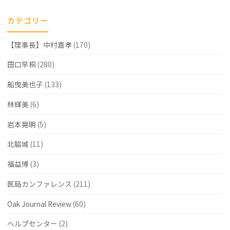
カテゴリー
【理事長】中村嘉孝
(170)
田口早桐
(280)
船曳美也子
(133)
林輝美
(6)
岩本晃明
(5)
北脇城
(11)
福益博
(3)
医局カンファレンス
(211)
Oak Journal Review
(60)
ヘルプセンター
(2)