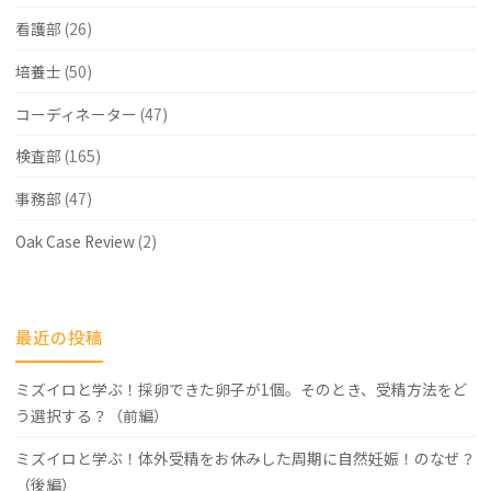
看護部
(26)
培養士
(50)
コーディネーター
(47)
検査部
(165)
事務部
(47)
Oak Case Review
(2)
最近の投稿
ミズイロと学ぶ！採卵できた卵子が1個。そのとき、受精方法をど
う選択する？（前編）
ミズイロと学ぶ！体外受精をお休みした周期に自然妊娠！のなぜ？
（後編）