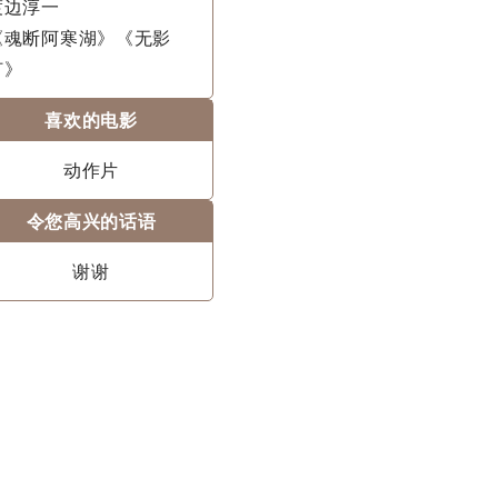
渡边淳一
《魂断阿寒湖》《无影
灯》
喜欢的电影
动作片
令您高兴的话语
谢谢