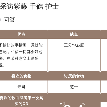
采访紫藤 千鶴 护士
问答
优点
缺点
不愉快的事情睡一觉就能
三分钟热度
忘记，相信一切都会好起
来。在某种意义上是乐
观。
喜欢的食物
讨厌的食物
寿司
芝士
喜欢的歌曲或者第一次购
买的CD