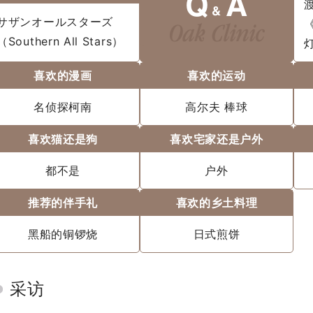
サザンオールスターズ
（Southern All Stars）
喜欢的漫画
喜欢的运动
名侦探柯南
高尔夫 棒球
喜欢猫还是狗
喜欢宅家还是户外
都不是
户外
推荐的伴手礼
喜欢的乡土料理
黑船的铜锣烧
日式煎饼
采访