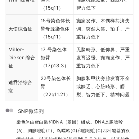
（15q11）
智力低下
15号染色体长
癫痫发作、木偶样共济失
天使综合征
臂母源染色体
调、突然大笑、拍手、严
（15q11）
重智力低下
Miller-
17 号染色体
无脑畸形、低仰鼻、严重
Dieker 综合
短臂
发育迟缓、癫痫发作、严
征
（17p13.3）
重智力低下
22号染色体长
胸腺和甲状旁腺发育不全
迪乔治综合
臂
或缺乏、心脏畸形、腭
症
（22q11.21）
裂、智力低下、精神问题
SNP微阵列
染色体由蛋白质和DNA（基因）组成。DNA是腺嘌呤
(A)、胸腺嘧啶(T)、鸟嘌呤(G)和胞嘧啶(C)四种碱基的双