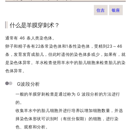
不孕治疗指南
住吉
银座
本院的设施
什么是羊膜穿刺术？
通常有 46 条人类染色体。
通知及其他
卵子和精子各有22条常染色体和1条性染色体，受精到23～46
致成功妊娠患者
条，发育发育成胎儿，但此时遗传的染色体多或少，如果有，就
是染色体异常。羊水检查使用羊水中的胎儿细胞来检查胎儿的染
不孕症治疗专页
色体异常。
G波段分析
一般的羊膜穿刺检查是通过称为 G 波段分析的方法进行
的。
收集羊水中的胎儿细胞并进行培养以增加细胞数量，并选
择染色体形状可识别时（有丝分裂期）的细胞，进行染
色、观察和分析。