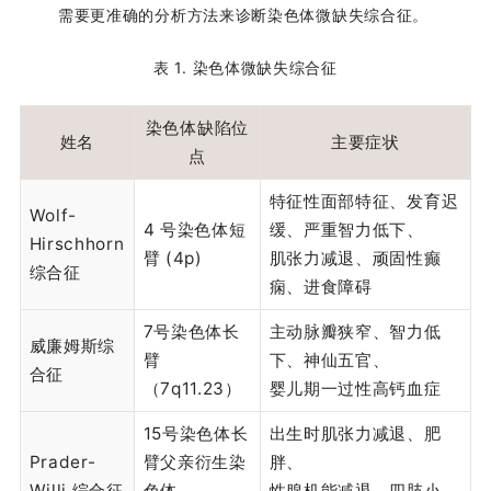
需要更准确的分析方法来诊断染色体微缺失综合征。
表 1. 染色体微缺失综合征
染色体缺陷位
姓名
主要症状
点
特征性面部特征、发育迟
Wolf-
4 号染色体短
缓、严重智力低下、
Hirschhorn
臂 (4p)
肌张力减退、顽固性癫
综合征
痫、进食障碍
7号染色体长
主动脉瓣狭窄、智力低
威廉姆斯综
臂
下、神仙五官、
合征
（7q11.23）
婴儿期一过性高钙血症
15号染色体长
出生时肌张力减退、肥
Prader-
臂父亲衍生染
胖、
Willi 综合征
色体
性腺机能减退、四肢小、