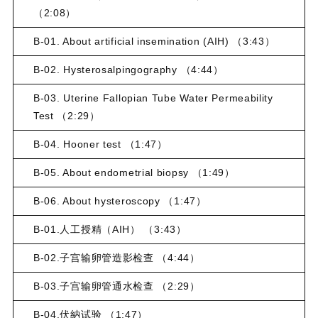
（2:08）
B-01. About artificial insemination (AIH) （3:43）
B-02. Hysterosalpingography （4:44）
B-03. Uterine Fallopian Tube Water Permeability
Test （2:29）
B-04. Hooner test （1:47）
B-05. About endometrial biopsy （1:49）
B-06. About hysteroscopy （1:47）
B-01.人工授精（AIH） （3:43）
B-02.子宫输卵管造影检查 （4:44）
B-03.子宫输卵管通水检查 （2:29）
B-04.伏納试验 （1:47）