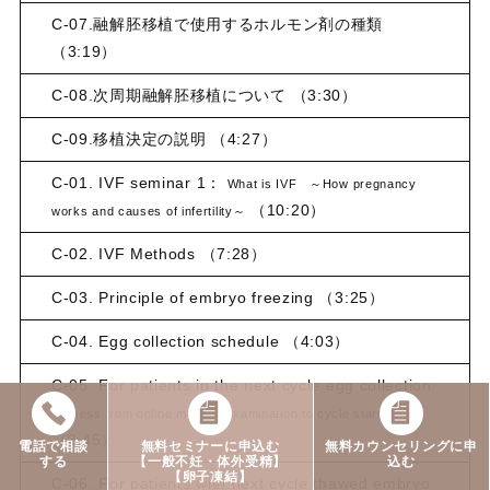
C-07.融解胚移植で使用するホルモン剤の種類
（3:19）
C-08.次周期融解胚移植について （3:30）
C-09.移植決定の説明 （4:27）
C-01. IVF seminar 1：
What is IVF ～How pregnancy
（10:20）
works and causes of infertility～
C-02. IVF Methods （7:28）
C-03. Principle of embryo freezing （3:25）
C-04. Egg collection schedule （4:03）
C-05. For patients in the next cycle egg collection
Process from online medical examination to cycle start
（3:45）
電話で相談
無料セミナーに申込む
無料カウンセリングに申
する
【一般不妊・体外受精】
込む
【卵子凍結】
C-06. For patients with next cycle thawed embryo