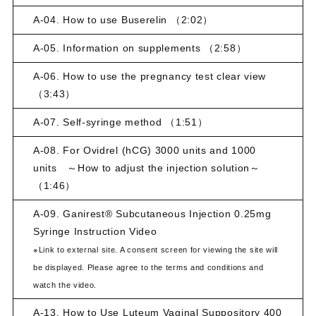
A-04. How to use Buserelin （2:02）
A-05. Information on supplements （2:58）
A-06. How to use the pregnancy test clear view
（3:43）
A-07. Self-syringe method （1:51）
A-08. For Ovidrel (hCG) 3000 units and 1000
units ～How to adjust the injection solution～
（1:46）
A-09. Ganirest® Subcutaneous Injection 0.25mg
Syringe Instruction Video
※Link to external site. A consent screen for viewing the site will
be displayed. Please agree to the terms and conditions and
watch the video.
A-13. How to Use Luteum Vaginal Suppository 400