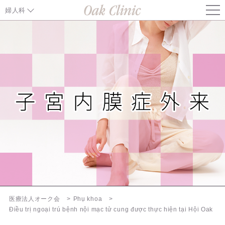
婦人科
生理のトラブル
子宮の病気
子宮内膜症外来
卵巣の病気
おりもの･性行為感染
婦人科検診
プレコンセプションケア
医療法人オーク会
Phụ khoa
Điều trị ngoại trú bệnh nội mạc tử cung được thực hiện tại Hội Oak
望まない妊娠には