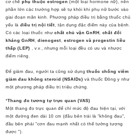
cơ chế
phụ thuộc estrogen
(một loại hormone nữ), nên
phần lớn các trường hợp sẽ tự khỏi khi phụ nữ bước vào
giai đoạn mãn kinh. Phương pháp điều trị bằng thuốc chủ
yếu là
điều trị nội tiết
, tận dụng đặc điểm này của bệnh.
Có các loại thuốc như
chất chủ vận GnRH
,
chất đối
kháng GnRH
,
dienogest
,
estrogen và progestin liều
thấp (LEP)
, v.v., nhưng mỗi loại đều có ưu và nhược
điểm riêng.
Để giảm đau, người ta cũng sử dụng
thuốc chống viêm
giảm đau không steroid (NSAIDs)
và thuốc Đông y như
một phương pháp điều trị triệu chứng.
*
Thang đo tương tự trực quan (VAS)
Một thang đo trực quan để chỉ mức độ đau hiện tại, với
một đường đen dài 10 cm (đầu bên trái là "không đau",
đầu bên phải "cơn đau mạnh nhất có thể tưởng tượng
được ").