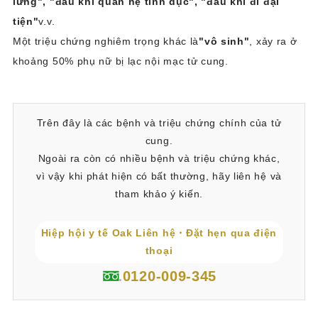
lưng", "đau khi quan hệ tình dục", "đau khi đi đại
tiện"
v.v.
Một triệu chứng nghiêm trọng khác là
"vô sinh"
, xảy ra ở
khoảng 50% phụ nữ bị lạc nội mạc tử cung.
Trên đây là các bệnh và triệu chứng chính của tử
cung.
Ngoài ra còn có nhiều bệnh và triệu chứng khác,
vì vậy khi phát hiện có bất thường, hãy liên hệ và
tham khảo ý kiến.
Hiệp hội y tế Oak Liên hệ・Đặt hẹn qua điện
thoại
0120-009-345