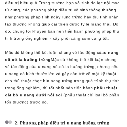
điều trị hiệu quả.Trong trường hợp vô sinh do lạc nội mạc
tử cung, các phương pháp điều trị vô sinh thông thường
như phương pháp tính ngày rụng trứng hay thụ tinh nhân
tạo thường không giúp cải thiện được tỷ lệ mang thai. Do
đó, chúng tôi khuyên bạn nên tiến hành phương pháp thụ
tinh trong ống nghiệm - cấy phôi càng sớm càng tốt.
Mặc dù không thể kết luận chung về tác động của
u nang
sô-cô-la buồng trứng
Mặc dù không thể kết luận chung
về tác động của u nang sô-cô-la buồng trứng, nhưng nếu
u nang có kích thước lớn và gây cản trở về mặt kỹ thuật
cho thủ thuật chọc hút nang trứng trong quá trình thụ tinh
trong ống nghiệm, thì tốt nhất nên tiến hành
phẫu thuật
cắt bỏ u nang dưới nội soi
(phẫu thuật chỉ loại bỏ phần
tổn thương) trước đó.
2. Phương pháp điều trị u nang buồng trứng